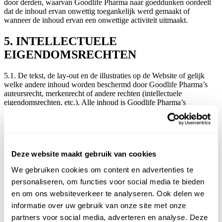
door derden, waarvan Goodlife Pharma naar goeddunken oordeelt
dat de inhoud ervan onwettig toegankelijk werd gemaakt of
wanneer de inhoud ervan een onwettige activiteit uitmaakt.
5. INTELLECTUELE
EIGENDOMSRECHTEN
5.1. De tekst, de lay-out en de illustraties op de Website of gelijk
welke andere inhoud worden beschermd door Goodlife Pharma’s
auteursrecht, merkenrecht of andere rechten (intellectuele
eigendomsrechten, etc.). Alle inhoud is Goodlife Pharma’s
uitsluitende eigendom en werd rechtsgeldig toegekend aan Goodlife
Pharma. Daarom blijft gelijk welke inhoud eigendom van Goodlife
Pharma zelfs nadat het werd gedownload.
5.2. Behoudens anders bepaald, kan de informatie (tekstuele of
Deze website maakt gebruik van cookies
numerieke) vrij gebruikt worden zo lang er correct naar wordt
gerefereerd (i.e. wanneer Goodlife Pharma wordt vermeld als de
We gebruiken cookies om content en advertenties te
bron) en zolang de informatie niet voor reclamedoeleinden (i.e. voor
personaliseren, om functies voor social media te bieden
wetenschappelijke, educatieve of pure private doeleinden) wordt
gebruikt. Evenwel wordt elk gebruik van andere elementen van de
en om ons websiteverkeer te analyseren. Ook delen we
Inhoud, zoals afbeeldingen, geluid of lay-out strikt verboden zonder
informatie over uw gebruik van onze site met onze
voorafgaandelijke schriftelijke goedkeuring van Goodlife Pharma.
partners voor social media, adverteren en analyse. Deze