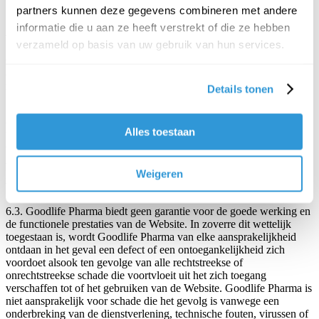
6. UITSLUITING EN BEPERKING VAN
partners kunnen deze gegevens combineren met andere
informatie die u aan ze heeft verstrekt of die ze hebben
AANSPRAKELIJKHEID
verzameld op basis van uw gebruik van hun services.
6.1. In zoverre dit wettelijk is toegestaan, kan Goodlife Pharma niet
aansprakelijk worden gesteld voor alle schade die voortvloeit uit het
rechtstreeks of onrechtstreeks gebruiken van de Website door de
Details tonen
Bezoekers.
6.2. Het aanwenden van informatie die werd bekomen van of via de
Alles toestaan
Website gebeurt op eigen risico van de Bezoeker. In zoverre dit
wettelijk is toegestaan, wordt Goodlife Pharma van elke
aansprakelijkheid ontdaan die het gevolg zou zijn van beslissingen
Weigeren
gemaakt op basis van de informatie die werd bekomen van of via de
Website.
6.3. Goodlife Pharma biedt geen garantie voor de goede werking en
de functionele prestaties van de Website. In zoverre dit wettelijk
toegestaan is, wordt Goodlife Pharma van elke aansprakelijkheid
ontdaan in het geval een defect of een ontoegankelijkheid zich
voordoet alsook ten gevolge van alle rechtstreekse of
onrechtstreekse schade die voortvloeit uit het zich toegang
verschaffen tot of het gebruiken van de Website. Goodlife Pharma is
niet aansprakelijk voor schade die het gevolg is vanwege een
onderbreking van de dienstverlening, technische fouten, virussen of